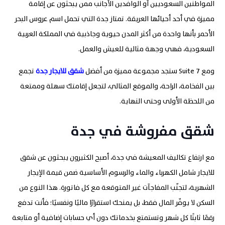
المواطنين السعوديين أو الوافدين الأجانب ممن يبحثون عن إقامة
مميزة في أحد أحيائها العريقة. تمتاز جدة التي تحمل اسم عروس البحر
الأحمر بأنها واحدة من أكثر المدن حيوية وجاذبية في المملكة العربية
السعودية، فهي وجهة مثالية للعيش والعمل.
ومع 7 Suite ستجد مجموعة مميزة من أفضل
شقق للايجار جدة
تجمع
بين الفخامة، الراحة، والموقع المثالي، لتجعل إقامتك سهلة وممتعة
من اللحظة الأولى وحتى النهاية.
شقق مفروشة في جدة
مع ارتفاع تكاليف المعيشة في جدة، أصبح الكثيرون يبحثون عن شقق
للايجار شامل الكهرباء والماء والرسوم الأساسية ضمن قيمة الإيجار
الشهرية، لتجنّب المفاجآت غير المتوقعة مع كل فاتورة. هذا النوع من
السكن لا يوفّر المال فقط، بل يمنحك استقرارًا ماليًا ونفسيًا؛ فأنت تدفع
رقمًا ثابتًا كل شهر وتستمتع بخدماتك دون أي حسابات إضافية أو متابعة