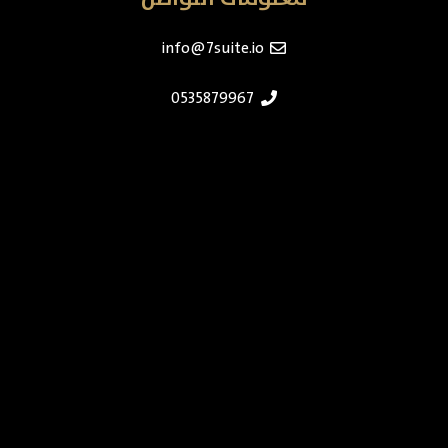
info@7suite.io
0535879967