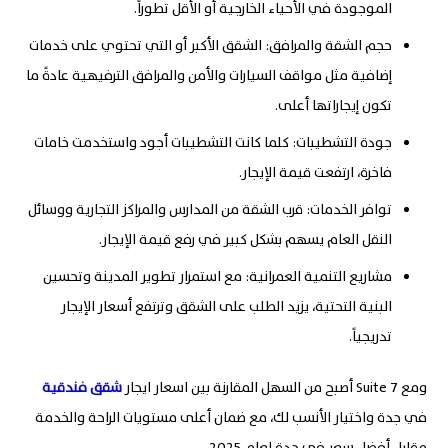
الموجودة في الأحياء الخارجية أو الأقل تطوراً
.
حجم الشقة والمرافق
:
الشقق الأكبر أو التي تحتوي على خدمات
إضافية مثل مواقف السيارات والأمن والمرافق الترفيهية عادةً ما
تكون إيجاراتها أعلى
.
جودة التشطيبات
:
كلما كانت التشطيبات أجود واستخدمت خامات
فاخرة، ارتفعت قيمة الإيجار
.
توافر الخدمات
:
قرب الشقة من المدارس والمراكز التجارية ووسائل
النقل العام يسهم بشكل كبير في رفع قيمة الإيجار
.
مشاريع التنمية العمرانية
:
مع استمرار تطوير المدينة وتحسين
البنية التحتية، يزيد الطلب على الشقق وترتفع أسعار الإيجار
تدريجياً.
ومع 7
Suite
أصبح من السهل المقارنة بين اسعار ايجار
شقق فندقية
في جدة واختيار الأنسب لك، مع ضمان أعلى مستويات الراحة والخدمة
مقابل أفضل سعر في جدة لعام 2025.